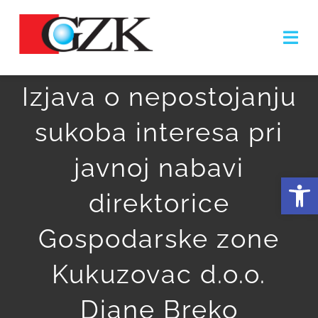
Skip
to
Togg
content
Navi
Izjava o nepostojanju
NASLOVNICA
sukoba interesa pri
O NAMA
javnoj nabavi
Open
ZONA
direktorice
OLAKŠICE
Gospodarske zone
PODUZETNICI
Kukuzovac d.o.o.
GALERIJA
Diane Breko