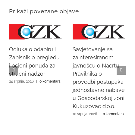
Prikaži povezane objave
Odluka o odabiru i
Savjetovanje sa
Zapisnik o pregledu
zainteresiranom
i ocjeni ponuda za
javnošću o Nacrtu
stručni nadzor
Pravilnika o
provedbi postupaka
24 srpnja, 2026
|
0 komentara
jednostavne nabave
u Gospodarskoj zoni
Kukuzovac d.o.o.
10 srpnja, 2026
|
0 komentara