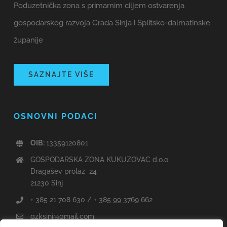
Poduzetnička zona s primarnim ciljem ostvarenja
gospodarskog razvoja Grada Sinja i Splitsko-dalmatinske
županije
SAZNAJTE VIŠE
OSNOVNI PODACI
OIB:
13359120801
GOSPODARSKA ZONA KUKUZOVAC d.o.o.
Dragašev prolaz 24
21230 Sinj
+ 385 21 708 630 / + 385 99 3769 662
gzksinj@gmail.com