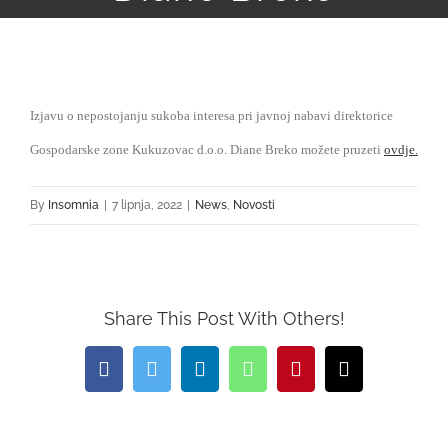
NOVOSTI
KONTAKT
Izjavu o nepostojanju sukoba interesa pri javnoj nabavi direktorice
Gospodarske zone Kukuzovac d.o.o. Diane Breko možete pruzeti
ovdje
.
By
Ins0mnia
|
7 lipnja, 2022
|
News
,
Novosti
Share This Post With Others!
Facebook
Twitter
LinkedIn
WhatsApp
Pinterest
Email: