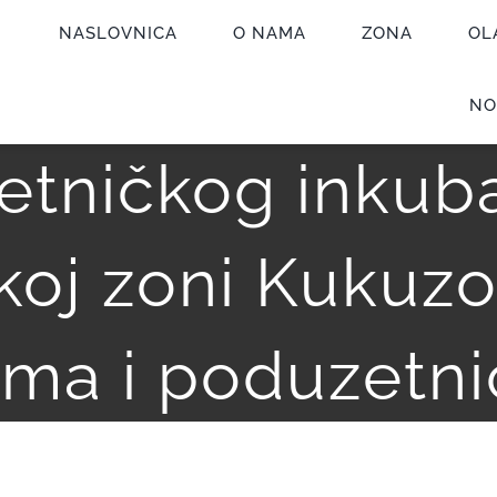
NASLOVNICA
O NAMA
ZONA
OL
inj planira pok
NO
etničkog inkuba
oj zoni Kukuzo
ima i poduzetni
u u oblikovanju