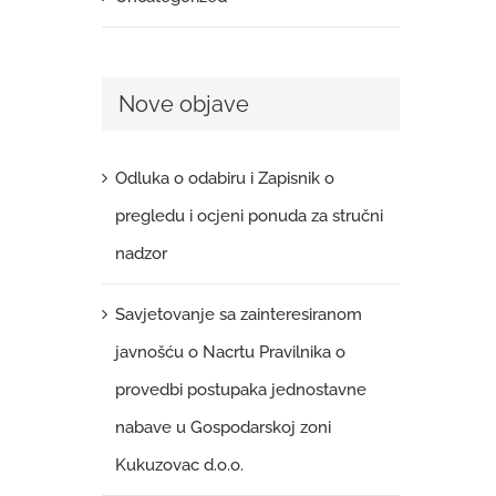
2 srpnja, 2026
|
0 komentara
Nove objave
Odluka o odabiru i Zapisnik o
pregledu i ocjeni ponuda za stručni
nadzor
Savjetovanje sa zainteresiranom
javnošću o Nacrtu Pravilnika o
provedbi postupaka jednostavne
nabave u Gospodarskoj zoni
Kukuzovac d.o.o.