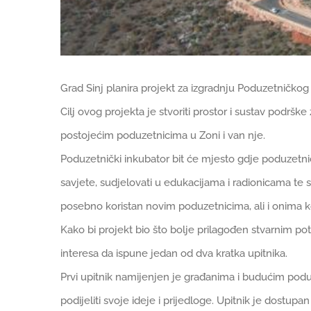
Grad Sinj planira projekt za izgradnju Poduzetničko
Cilj ovog projekta je stvoriti prostor i sustav podrške z
postojećim poduzetnicima u Zoni i van nje.
Poduzetnički inkubator bit će mjesto gdje poduzetnic
savjete, sudjelovati u edukacijama i radionicama te 
posebno koristan novim poduzetnicima, ali i onima koj
Kako bi projekt bio što bolje prilagođen stvarnim po
interesa da ispune jedan od dva kratka upitnika.
Prvi upitnik namijenjen je građanima i budućim poduz
podijeliti svoje ideje i prijedloge. Upitnik je dostupa