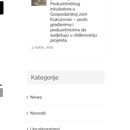
Poduzetničkog
inkubatora u
t
mail:
Gospodarskoj zoni
Kukuzovac – poziv
građanima i
poduzetnicima da
sudjeluju u oblikovanju
projekta
4 srpnja, 2025
Kategorije
News
Poziv na dostavu ponuda – Nabava stručnog
Novosti
nadzora na radovima Asfalterski radovi na
prometnicama I faze GZK
Uncategorized