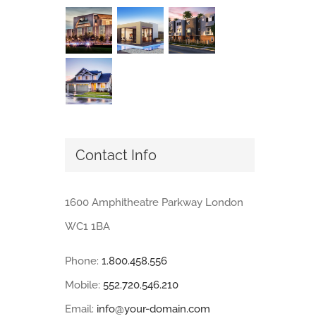
Contact Info
1600 Amphitheatre Parkway London
WC1 1BA
Phone:
1.800.458.556
Mobile:
552.720.546.210
Email:
info@your-domain.com