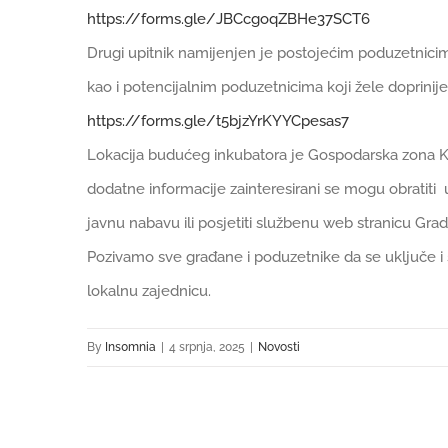
https://forms.gle/
JBCcgoqZBHe37SCT6
Drugi upitnik namijenjen je postojećim poduzetnici
kao i potencijalnim poduzetnicima koji žele doprinije
https://forms.gle/
t5bjzYrKYYCpesas7
Lokacija budućeg inkubatora je Gospodarska zona K
dodatne informacije zainteresirani se mogu obratiti 
javnu nabavu ili posjetiti službenu web stranicu Grad
Pozivamo sve građane i poduzetnike da se uključe i
lokalnu zajednicu.
By
Ins0mnia
|
4 srpnja, 2025
|
Novosti