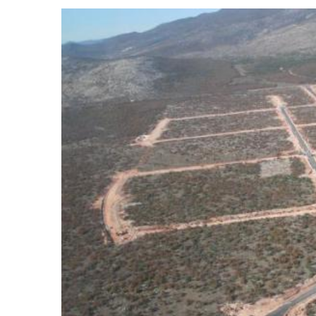
View
Larger
Image