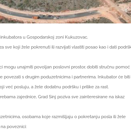
g inkubatora u Gospodarskoj zoni Kukuzovac.
a sve koji žele pokrenuti ili razvijati vlastiti posao kao i dati podrš
i mogu unajmiti povoljan poslovni prostor, dobiti stručnu pomoć 
se povezati s drugim poduzetnicima i partnerima. Inkubator će biti
i već posluju, a žele dodatnu podršku i prilike za rast.
trebama zajednice, Grad Sinj poziva sve zainteresirane na iskaz
etnicima, osobama koje razmišljaju o pokretanju posla ili žele
n na poveznici: