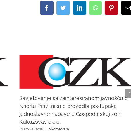
Facebook
Twitter
LinkedIn
WhatsApp
Pinteres
E
Savjetovanje sa zainteresiranom javnošću o
Nacrtu Pravilnika o provedbi postupaka
jednostavne nabave u Gospodarskoj zoni
Kukuzovac d.o.o.
10 srpnja, 2026
|
0 komentara