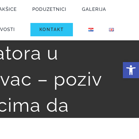
AKŠICE
PODUZETNICI
GALERIJA
retanje
VOSTI
KONTAKT
tora u
Open
vac – poziv
cima da
 projekta