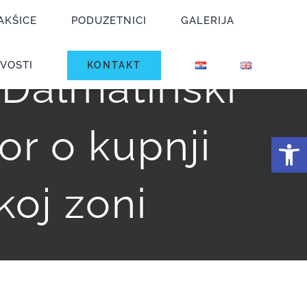
AKŠICE
PODUZETNICI
GALERIJA
VOSTI
KONTAKT
 Dalmatinski
vor o kupnji
Open
koj zoni