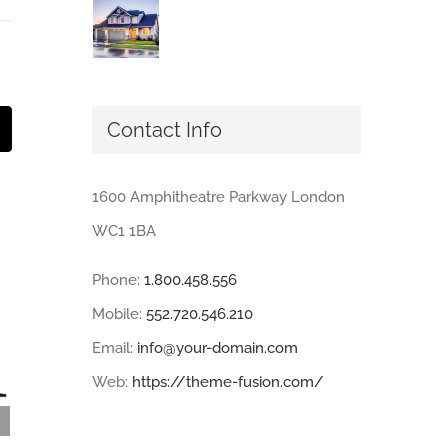
Contact Info
t
mail:
1600 Amphitheatre Parkway London
WC1 1BA
Phone:
1.800.458.556
Mobile:
552.720.546.210
Email:
info@your-domain.com
Web:
https://theme-fusion.com/