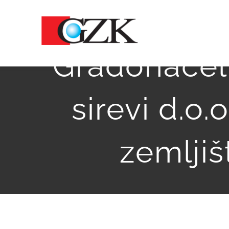
Skip
to
content
Gradonačeln
sirevi d.o.
zemljiš