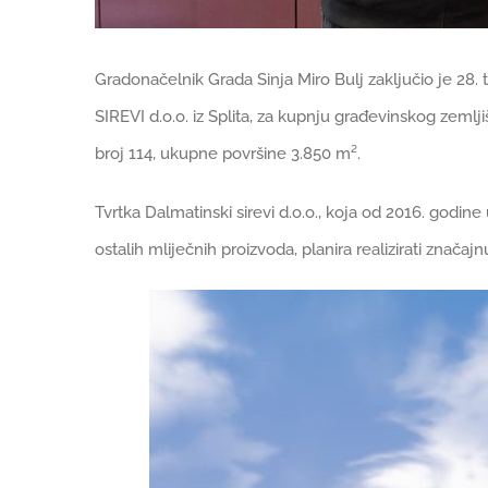
Gradonačelnik Grada Sinja Miro Bulj zaključio je 2
SIREVI d.o.o. iz Splita, za kupnju građevinskog zemlj
broj 114, ukupne površine 3.850 m².
Tvrtka Dalmatinski sirevi d.o.o., koja od 2016. godine
ostalih mliječnih proizvoda, planira realizirati značajnu