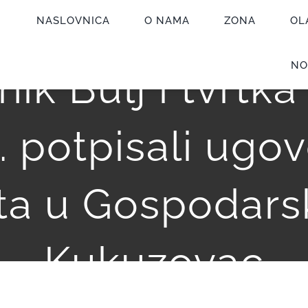
NASLOVNICA
O NAMA
ZONA
OL
NO
ik Bulj i tvrtka
o. potpisali ugo
ta u Gospodars
Kukuzovac