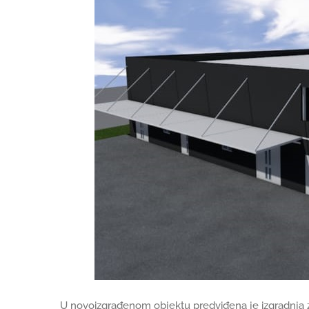
U novoizgrađenom objektu predviđena je izgradnja zrio