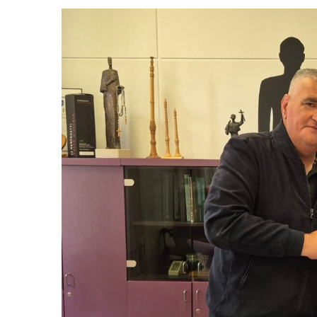
View
Larger
Image