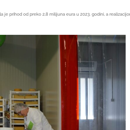
la je prihod od preko 2,8 milijuna eura u 2023. godini, a realizacij