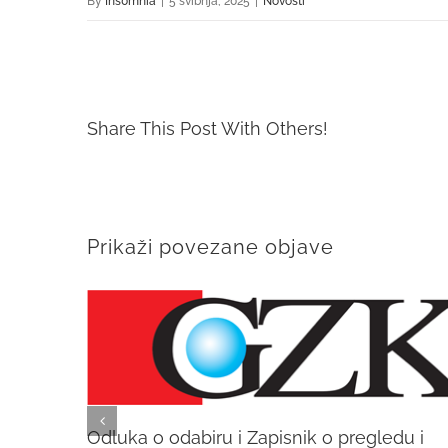
By
Ins0mnia
|
5 svibnja, 2025
|
Novosti
Share This Post With Others!
Prikaži povezane objave
Odluka o odabiru i Zapisnik o pregledu i