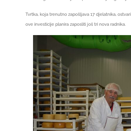
Tvrtka, koja trenutno zapošljava 17 djelatnika, ostvari
ove investicije planira zaposliti još tri nova radnika.