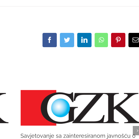
Facebook
Twitter
LinkedIn
WhatsApp
Pinteres
E
Savjetovanje sa zainteresiranom javnošću o