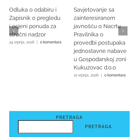
Odluka o odabiru i
Savjetovanje sa
Zapisnik o pregledu
zainteresiranom
i ocjeni ponuda za
javnošću o Nacrtu
stručni nadzor
Pravilnika o
provedbi postupaka
24 srpnja, 2026
|
0 komentara
jednostavne nabave
u Gospodarskoj zoni
Kukuzovac d.o.o.
10 srpnja, 2026
|
0 komentara
PRETRAGA
PRETRAGA