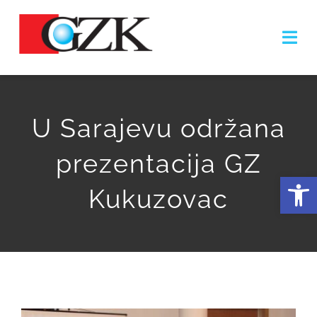
Skip
to
Togg
content
Navi
NASLOVNICA
U Sarajevu održana
O NAMA
prezentacija GZ
Open
ZONA
Kukuzovac
OLAKŠICE
PODUZETNICI
GALERIJA