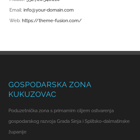
Email:
info@your-domain.com
Web:
https://theme-fusion.com/
GOSPODARSKA ZONA
KUKUZOVAC
Poduzetnička zona s primarnim ciljem ostvarenja
gospodarskog razvoja Grada Sinja i Splitsko-dalmatinske
županije