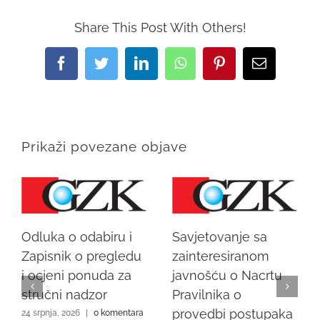
Share This Post With Others!
Facebook
Twitter
LinkedIn
WhatsApp
Pinterest
Email:
Prikaži povezane objave
Odluka o odabiru i
Savjetovanje sa
Zapisnik o pregledu
zainteresiranom
i ocjeni ponuda za
javnošću o Nacrtu
stručni nadzor
Pravilnika o
provedbi postupaka
24 srpnja, 2026
|
0 komentara