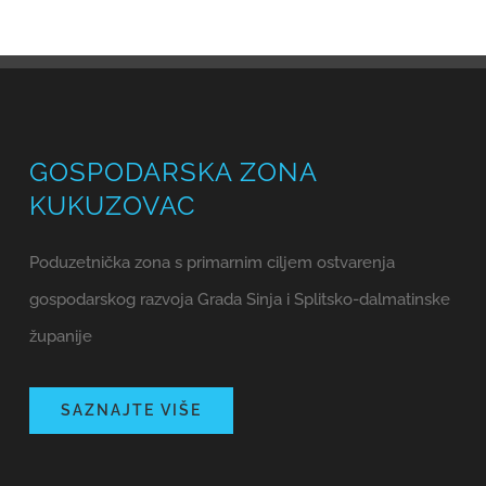
GOSPODARSKA ZONA
KUKUZOVAC
Poduzetnička zona s primarnim ciljem ostvarenja
gospodarskog razvoja Grada Sinja i Splitsko-dalmatinske
županije
SAZNAJTE VIŠE