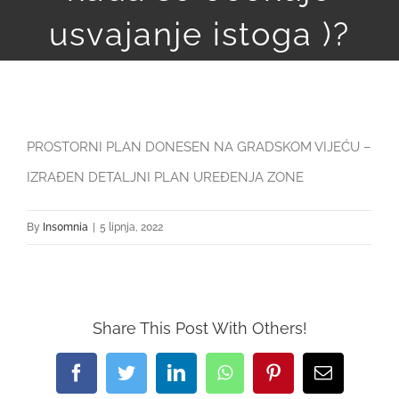
usvajanje istoga )?
NOVOSTI
KONTAKT
PROSTORNI PLAN DONESEN NA GRADSKOM VIJEĆU –
IZRAĐEN DETALJNI PLAN UREĐENJA ZONE
By
Ins0mnia
|
5 lipnja, 2022
Share This Post With Others!
Facebook
Twitter
LinkedIn
WhatsApp
Pinterest
Email: