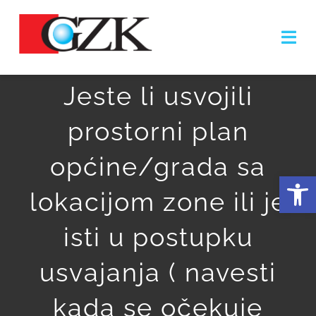
Skip
to
Togg
content
Navi
Jeste li usvojili
NASLOVNICA
prostorni plan
O NAMA
općine/grada sa
Open
ZONA
lokacijom zone ili je
OLAKŠICE
isti u postupku
PODUZETNICI
usvajanja ( navesti
GALERIJA
kada se očekuje